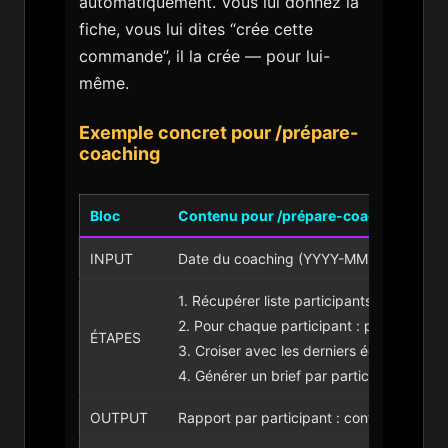
automatiquement. Vous lui donnez la
fiche, vous lui dites “crée cette
commande”, il la crée — pour lui-
même.
Exemple concret pour /prépare-
coaching
Bloc
Contenu pour /prépare-coaching
INPUT
Date du coaching (YYYY-MM-DD)
1. Récupérer liste participants du jour v
2. Pour chaque participant : profil + stat
ÉTAPES
3. Croiser avec les derniers échanges
4. Générer un brief par participant
OUTPUT
Rapport par participant : contexte / quest