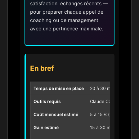
satisfaction, échanges récents —
pour préparer chaque appel de
coaching ou de management
avec une pertinence maximale.
En bref
Temps de mise en place
20 à 30 minutes (install
Outils requis
Claude Code, NocoDB / 
Coût mensuel estimé
5 à 15 € (tokens Claude
Gain estimé
15 à 30 minutes économ