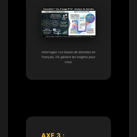
Interrogez vos bases de données en
français, l'IA génère les insights pour
vous.
AXE 3 :