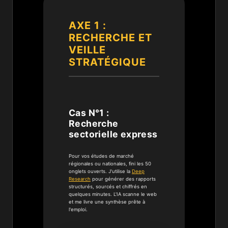
AXE 1 :
RECHERCHE ET
VEILLE
STRATÉGIQUE
Cas N°1 :
Recherche
sectorielle express
Pour vos études de marché
régionales ou nationales, fini les 50
onglets ouverts. J'utilise la
Deep
Research
pour générer des rapports
structurés, sourcés et chiffrés en
quelques minutes. L'IA scanne le web
et me livre une synthèse prête à
l'emploi.