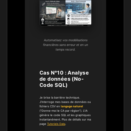
Automatisez vos modélisations
financières sans erreur et en un
temps record.
Cas N°10 : Analyse
de données (No-
Code SQL)
Je brise la barrière technique.
J'interroge mes bases de données ou
fichiers CSV en
langage naturel
("Donne-moi le CA par région"). L'IA
génère le code SQL et les graphiques
instantanément. Plus de détails sur ma
page
Tutoriels Data
.