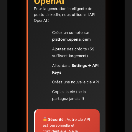
OpenAI
Pour la génération intelligente de
posts LinkedIn, nous utilisons l'API
OpenAI :
Créez un compte sur
platform.openai.com
Ajoutez des crédits (5$
suffisent largement)
Allez dans
Settings → API
Keys
Créez une nouvelle clé API
Copiez la clé (ne la
partagez jamais !)
Sécurité :
Votre clé API
est personnelle et
confidentielle. Ne la