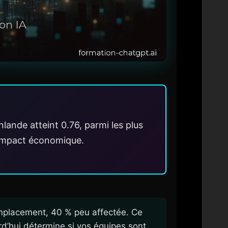
nlande atteint 0.76, parmi les plus
t impact économique.
emplacement, 40 % peu affectée. Ce
ourd’hui détermine si vos équipes sont