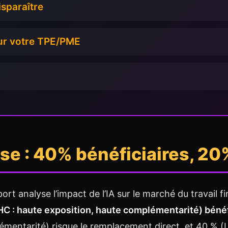
isparaître
our votre TPE/PME
aise : 40% bénéficiaires, 2
ort analyse l’impact de l’IA sur le marché du travail fi
C : haute exposition, haute complémentarité) bénéfi
mentarité) risque le remplacement direct, et 40 % (L